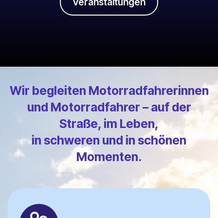
Veranstaltungen
Wir begleiten Motorradfahrerinnen
und Motorradfahrer – auf der
Straße, im Leben,
in schweren und in schönen
Momenten.