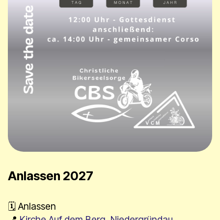
Anlassen 2027
​​​​🗓 Anlassen
📍
Kirche Auf dem Berg, Niedergründau